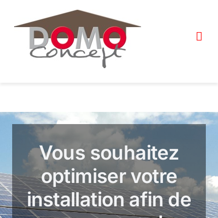
Skip
to
content
Tog
Navi
Photovoltaïques
Décrochage réseau
Bornes & batteries
Vous souhaitez
Auto-consommation
optimiser votre
Climatisation
installation afin de
Contactez-nous !