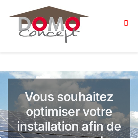
Skip
to
content
Tog
Navi
Photovoltaïques
Décrochage réseau
Bornes & batteries
Vous souhaitez
Auto-consommation
optimiser votre
Climatisation
installation afin de
Contactez-nous !