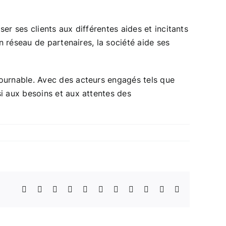
r ses clients aux différentes aides et incitants
n réseau de partenaires, la société aide ses
tournable. Avec des acteurs engagés tels que
i aux besoins et aux attentes des
Facebook
X
Reddit
LinkedIn
WhatsApp
Telegram
Tumblr
Pinterest
Vk
Xing
Email