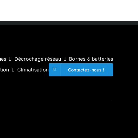
ues
Décrochage réseau
Bornes & batteries
tion
Climatisation
Contactez-nous !