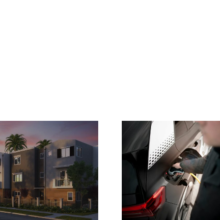
Les tendances du
marché des
Comment 
panneaux solaires
au Sola
en Belgique :
l’expertise de
Domo Concept